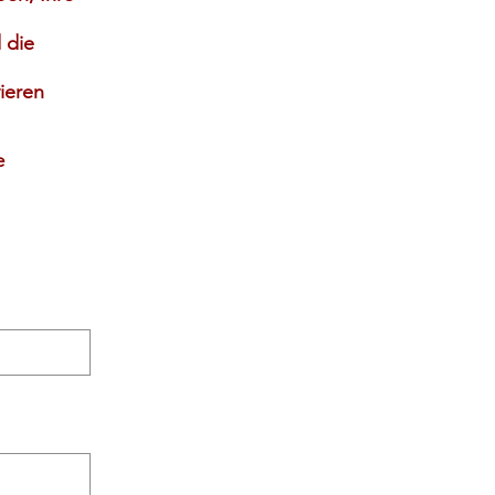
 die
vieren
e