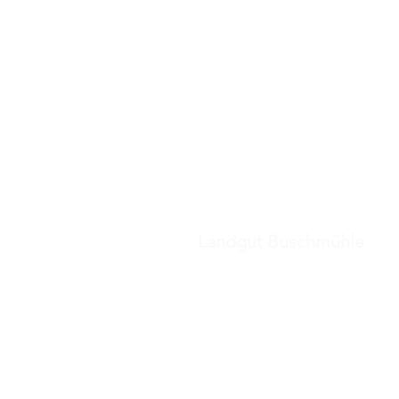
Landgut
Buschmühl
Landgut Buschmühle
Telefon:
+49 (0) 6323 4
E-Mail:
restaurant@buschmueh