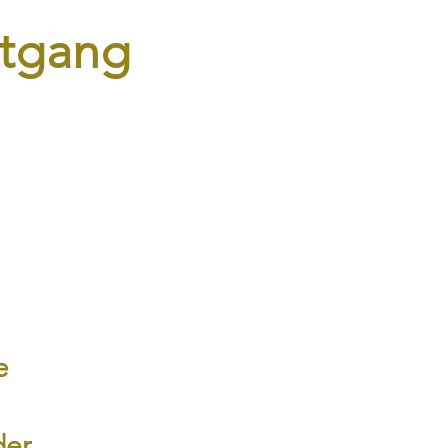
tgang
e
der