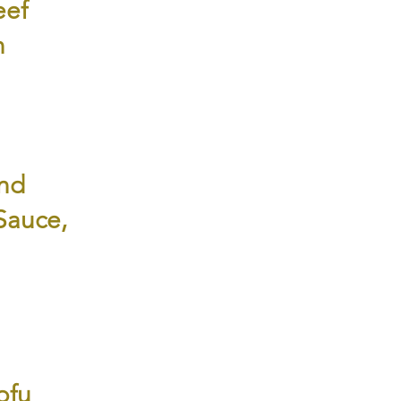
eef
n
ind
Sauce,
ofu